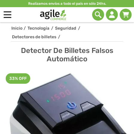
Realizamos envíos a todo el país en sólo 24hs.
Inicio
/
Tecnología
/
Seguridad
/
Detectores de billetes
/
Detector De Billetes Falsos
Automático
33% OFF