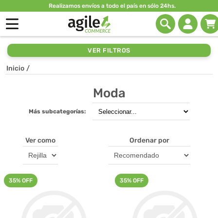
Realizamos envíos a todo el país en sólo 24hs.
VER FILTROS
Inicio
/
Moda
Más subcategorías:
Ver como
Ordenar por
35% OFF
35% OFF