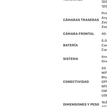
12
12
Pri
Ang
CÁMARAS TRASERAS
Zoo
Zoo
CÁMARA FRONTAL
40 
5.
BATERÍA
Car
Car
And
SISTEMA
One
5G 
WiF
Blu
CONECTIVIDAD
GP
NF
UW
USB
163
DIMENSIONES Y PESO
22