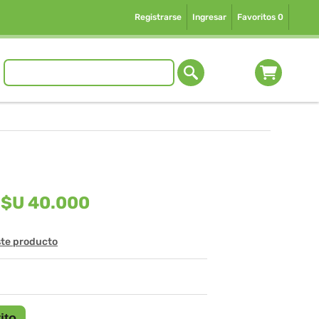
Registrarse
Ingresar
Favoritos
0
$U 40.000
ste producto