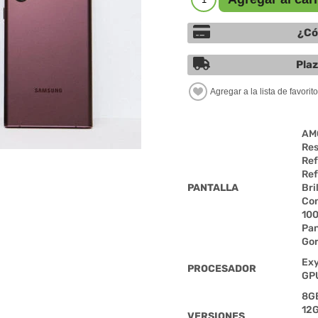
¿Có
Plaz
AM
Res
Ref
Ref
PANTALLA
Bri
Con
10
Pan
Gor
Exy
PROCESADOR
GP
8G
12
VERSIONES