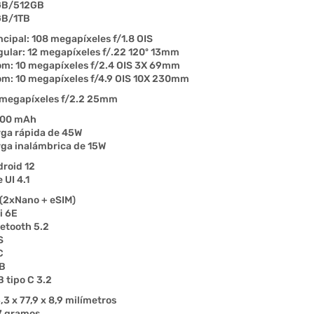
GB/512GB
GB/1TB
ncipal: 108 megapíxeles f/1.8 OIS
ular: 12 megapíxeles f/.22 120º 13mm
m: 10 megapíxeles f/2.4 OIS 3X 69mm
m: 10 megapíxeles f/4.9 OIS 10X 230mm
megapíxeles f/2.2 25mm
000 mAh
ga rápida de 45W
ga inalámbrica de 15W
roid 12
 UI 4.1
(2xNano + eSIM)
i 6E
etooth 5.2
S
C
B
 tipo C 3.2
,3 x 77,9 x 8,9 milímetros
7 gramos