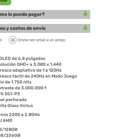
mo lo puedo pagar?
os y costos de envío
OLED de 6,8 pulgadas
olución QHD+ a 3.080 x 1.440
resco adaptativo de 1 a 120Hz
resco táctil de 240Hz en Modo Juego
llo de 1.750 nits
traste de 3.000.000:1
0% DCI-P3
el perforado
illa Glass Victus
nos 2200 a 2,8GHz
U AMD
B/128GB
GB/256GB